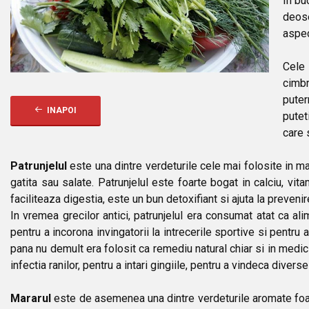
In bu
deos
aspec
Cele 
cimb
puter
INAPOI
putet
care 
Patrunjelul
este una dintre verdeturile cele mai folosite in m
gatita sau salate. Patrunjelul este foarte bogat in calciu, vit
faciliteaza digestia, este un bun detoxifiant si ajuta la prevenir
In vremea grecilor antici, patrunjelul era consumat atat ca al
pentru a incorona invingatorii la intrecerile sportive si pentr
pana nu demult era folosit ca remediu natural chiar si in medici
infectia ranilor, pentru a intari gingiile, pentru a vindeca diverse
Mararul
este de asemenea una dintre verdeturile aromate foart