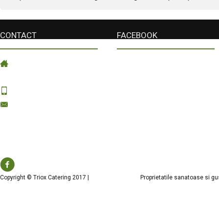
CONTACT
FACEBOOK
Strada Maiakovski nr. 2, Cluj
Napoca
Mobil: 0753 092 190
comenzi@trioxcatering.ro
Livrarea se face prin Fel Bun Prod
SRL
Copyright © Triox Catering 2017 |
Proprietatile sanatoase si gu