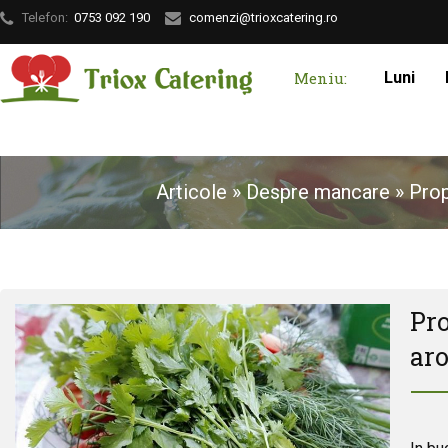
Telefon:
0753 092 190
comenzi@trioxcatering.ro
Meniu:
Luni
Articole
»
Despre mancare
»
Prop
Pro
ar