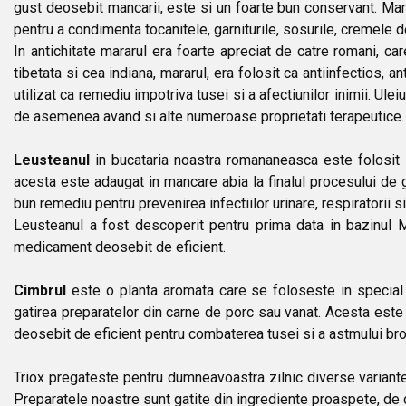
gust deosebit mancarii, este si un foarte bun conservant. Mara
pentru a condimenta tocanitele, garniturile, sosurile, cremele d
In antichitate mararul era foarte apreciat de catre romani, car
tibetata si cea indiana, mararul, era folosit ca antiinfectios,
utilizat ca remediu impotriva tusei si a afectiunilor inimii. Ul
de asemenea avand si alte numeroase proprietati terapeutice.
Leusteanul
in bucataria noastra romananeasca este folosit i
acesta este adaugat in mancare abia la finalul procesului de ga
bun remediu pentru prevenirea infectiilor urinare, respiratorii s
Leusteanul a fost descoperit pentru prima data in bazinul M
medicament deosebit de eficient.
Cimbrul
este o planta aromata care se foloseste in special p
gatirea preparatelor din carne de porc sau vanat. Acesta este
deosebit de eficient pentru combaterea tusei si a astmului bro
Triox pregateste pentru dumneavoastra zilnic diverse variante
Preparatele noastre sunt gatite din ingrediente proaspete, de 