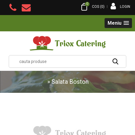
0
COS (
0
)
LOGIN
Meniu
»
Salata Boston