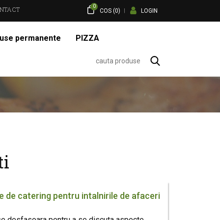
0
NTACT
COS (
0
)
LOGIN
use permanente
PIZZA
ti
e de catering pentru intalnirile de afaceri
i se desfasoara pentru a se discuta aspecte