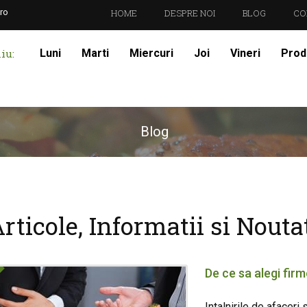
ro
HOME
DESPRE NOI
BLOG
CO
iu:
Luni
Marti
Miercuri
Joi
Vineri
Prod
Blog
rticole, Informatii si Nouta
De ce sa alegi firm
Intalnirile de afacer