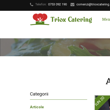
Telefon:
0753 092 190
comenzi@trioxcatering.
Men
A
Categorii
20
IUN
Articole